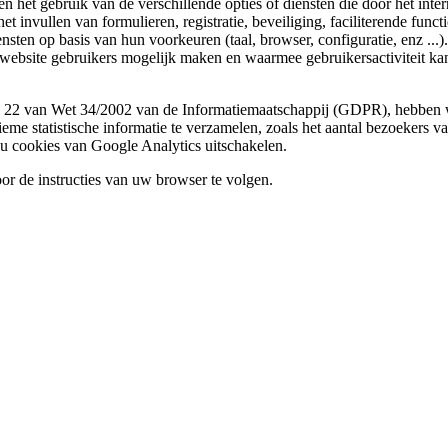
n het gebruik van de verschillende opties of diensten die door het inte
invullen van formulieren, registratie, beveiliging, faciliterende functio
ten op basis van hun voorkeuren (taal, browser, configuratie, enz ...).
website gebruikers mogelijk maken en waarmee gebruikersactiviteit k
l 22 van Wet 34/2002 van de Informatiemaatschappij (GDPR), hebben w
eme statistische informatie te verzamelen, zoals het aantal bezoekers 
t u cookies van Google Analytics uitschakelen.
or de instructies van uw browser te volgen.