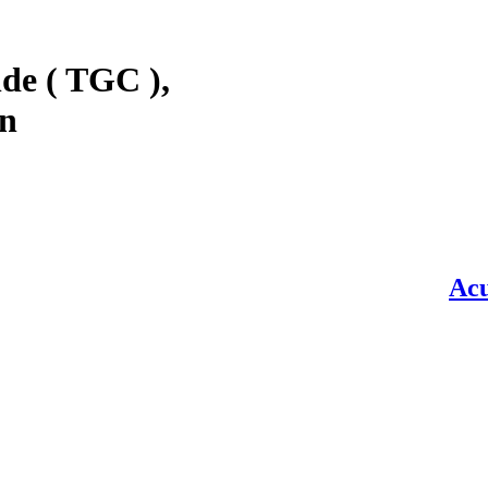
de ( TGC ),
en
Acupunctuur 